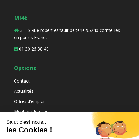
MI4E
3 – 5 Rue robert esnault pelterie 95240 cormeilles
en parisis France
01 30 26 38 40
Options
Contact
Actualités
Offres d’emploi
Mentions légales
Plan du site
Salut c'est nous...
les Cookies !
Recherche